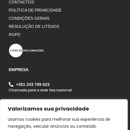
CONTACTOS
POLÍTICA DE PRIVACIDADE
CONDIÇÕES GERAIS
RESOLUÇÃO DE LITÍGIOS
RGPD
EMPRESA
+351 243 799 623
Chamada para a rede fixa nacional
geral@alfagrilapa.pt
Valorizamos sua privacidade
Rua Pousio do João Maria, Zona Industrial da Lapa
Lote 1B Lapa 2070 - 352 Lapa - Cartaxo - Portugal
Usamos cookies para melhorar sua experiência de
navegação, veicular anúncios ou conteúdo