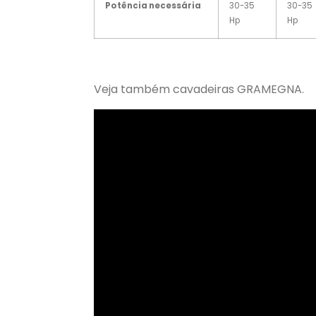
Potência necessária
30-35
30-35
Hp
Hp
Veja também cavadeiras GRAMEGNA.