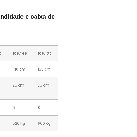
ndidade e caixa de
0
105.145
105.170
m
140 cm
168 cm
25 cm
25 cm
6
8
g
520 Kg
600 Kg