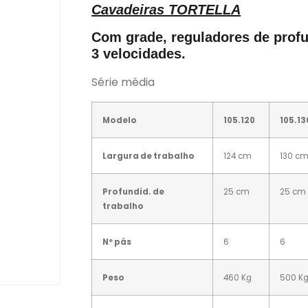
Cavadeiras TORTELLA
Com grade, reguladores de profu
3 velocidades.
Série média
Modelo
105.120
105.13
Largura de trabalho
124 cm
130 c
Profundid. de
25 cm
25 cm
trabalho
Nº pás
6
6
Peso
460 Kg
500 K