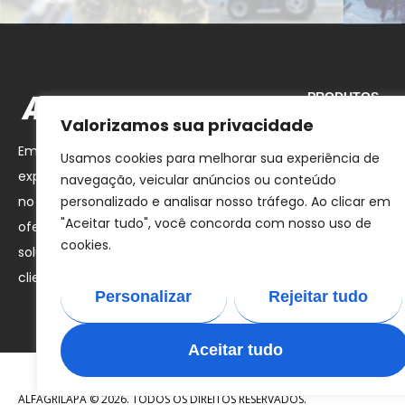
PRODUTOS
Valorizamos sua privacidade
TRATORES
Empresa com mais de 30 anos de
Usamos cookies para melhorar sua experiência de
ALFAIAS
experiência, somos LÍDERES NACIONAIS
navegação, veicular anúncios ou conteúdo
MERCHANDISI
personalizado e analisar nosso tráfego. Ao clicar em
no nosso setor, comprometidos em
"Aceitar tudo", você concorda com nosso uso de
oferecer excelência, inovação e
cookies.
soluções de qualidade aos nossos
clientes.
Personalizar
Rejeitar tudo
Aceitar tudo
ALFAGRILAPA © 2026. TODOS OS DIREITOS RESERVADOS.