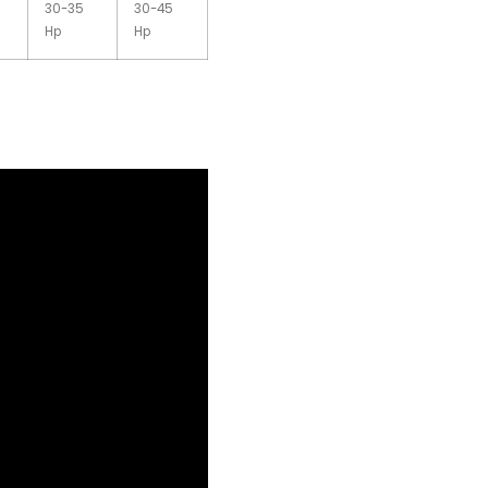
30-35
30-45
Hp
Hp