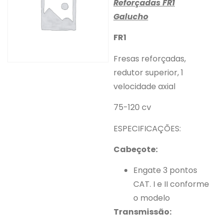
Reforçadas FR1
Galucho
FR1
Fresas reforçadas,
redutor superior, 1
velocidade axial
75-120 cv
ESPECIFICAÇÕES:
Cabeçote:
Engate 3 pontos
CAT. I e II conforme
o modelo
Transmissão: