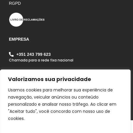
RGPD
EMPRESA
+351 243 799 623
Chamada para a rede fixa nacional
geral@alfagrilapa.pt
Valorizamos sua privacidade
Rua Pousio do João Maria, Zona Industrial da Lapa
Lote 1B Lapa 2070 - 352 Lapa - Cartaxo - Portugal
Usamos cookies para melhorar sua experiência de
navegação, veicular anúncios ou conteúdo
personalizado e analisar nosso tráfego. Ao clicar em
"Aceitar tudo", você concorda com nosso uso de
cookies.