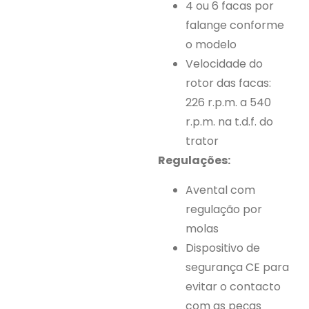
4 ou 6 facas por
falange conforme
o modelo
Velocidade do
rotor das facas:
226 r.p.m. a 540
r.p.m. na t.d.f. do
trator
Regulações:
Avental com
regulação por
molas
Dispositivo de
segurança CE para
evitar o contacto
com as peças