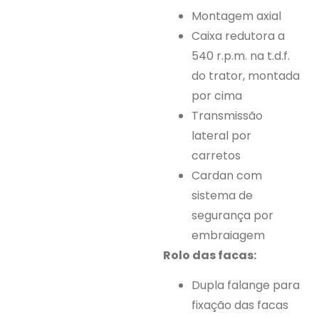
Montagem axial
Caixa redutora a
540 r.p.m. na t.d.f.
do trator, montada
por cima
Transmissão
lateral por
carretos
Cardan com
sistema de
segurança por
embraiagem
Rolo das facas:
Dupla falange para
fixação das facas