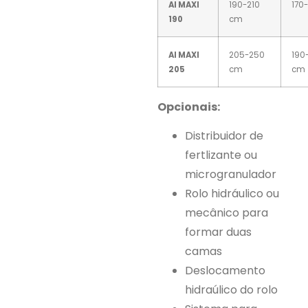
AI MAXI
190-210
170
190
cm
AI MAXI
205-250
190
205
cm
cm
Opcionais:
Distribuidor de
fertlizante ou
microgranulador
Rolo hidráulico ou
mecânico para
formar duas
camas
Deslocamento
hidraúlico do rolo