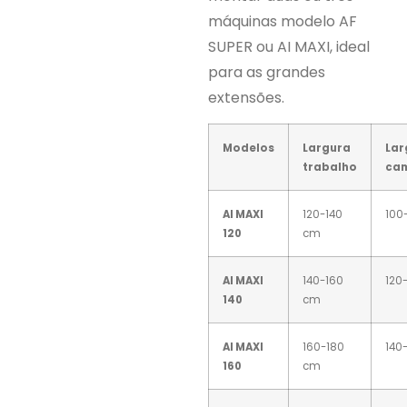
máquinas modelo AF
SUPER ou AI MAXI, ideal
para as grandes
extensões.
Modelos
Largura
Lar
trabalho
ca
AI MAXI
120-140
100
120
cm
AI MAXI
140-160
120
140
cm
AI MAXI
160-180
140
160
cm