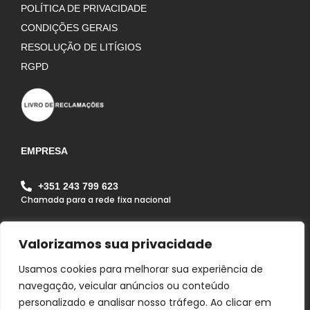
POLÍTICA DE PRIVACIDADE
CONDIÇÕES GERAIS
RESOLUÇÃO DE LITÍGIOS
RGPD
EMPRESA
+351 243 799 623
Chamada para a rede fixa nacional
geral@alfagrilapa.pt
Valorizamos sua privacidade
Rua Pousio do João Maria, Zona Industrial da Lapa
Lote 1B Lapa 2070 - 352 Lapa - Cartaxo - Portugal
Usamos cookies para melhorar sua experiência de
navegação, veicular anúncios ou conteúdo
personalizado e analisar nosso tráfego. Ao clicar em