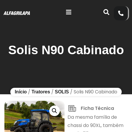
Solis N90 Cabinado
/
/
/ Solis N90 Cabinado
Início
Tratores
SOLIS
Ficha Técnica
Da mesma família de
chassi do 90XL, também