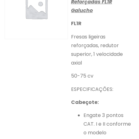
Reforçadas FL1R
Galucho
FL1R
Fresas ligeiras
reforçadas, redutor
superior, 1 velocidade
axial
50-75 cv
ESPECIFICAÇÕES:
Cabeçote:
Engate 3 pontos
CAT. I e II conforme
o modelo