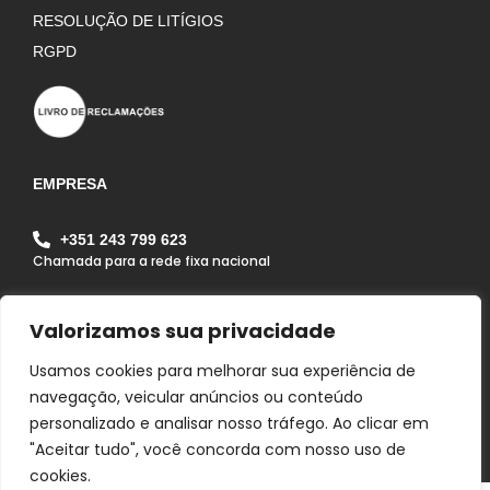
RESOLUÇÃO DE LITÍGIOS
RGPD
EMPRESA
+351 243 799 623
Chamada para a rede fixa nacional
geral@alfagrilapa.pt
Valorizamos sua privacidade
Rua Pousio do João Maria, Zona Industrial da Lapa
Lote 1B Lapa 2070 - 352 Lapa - Cartaxo - Portugal
Usamos cookies para melhorar sua experiência de
navegação, veicular anúncios ou conteúdo
personalizado e analisar nosso tráfego. Ao clicar em
"Aceitar tudo", você concorda com nosso uso de
cookies.