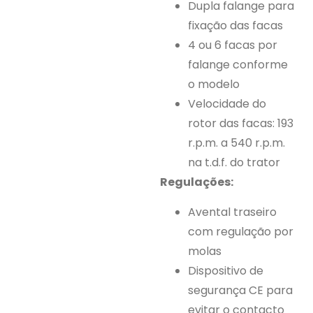
Dupla falange para
fixação das facas
4 ou 6 facas por
falange conforme
o modelo
Velocidade do
rotor das facas: 193
r.p.m. a 540 r.p.m.
na t.d.f. do trator
Regulações:
Avental traseiro
com regulação por
molas
Dispositivo de
segurança CE para
evitar o contacto