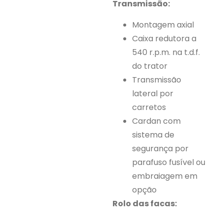
Transmissão:
Montagem axial
Caixa redutora a
540 r.p.m. na t.d.f.
do trator
Transmissão
lateral por
carretos
Cardan com
sistema de
segurança por
parafuso fusível ou
embraiagem em
opção
Rolo das facas: