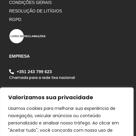
CONDIÇÕES GERAIS
RESOLUÇÃO DE LITÍGIOS
RGPD
EMPRESA
+351 243 799 623
Chamada para a rede fixa nacional
geral@alfagrilapa.pt
Valorizamos sua privacidade
Rua Pousio do João Maria, Zona Industrial da Lapa
Lote 1B Lapa 2070 - 352 Lapa - Cartaxo - Portugal
Usamos cookies para melhorar sua experiência de
navegação, veicular anúncios ou conteúdo
personalizado e analisar nosso tráfego. Ao clicar em
"Aceitar tudo", você concorda com nosso uso de