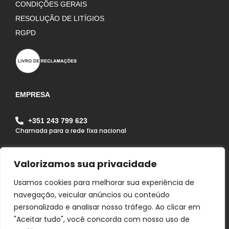
CONDIÇÕES GERAIS
RESOLUÇÃO DE LITÍGIOS
RGPD
EMPRESA
+351 243 799 623
Chamada para a rede fixa nacional
geral@alfagrilapa.pt
Valorizamos sua privacidade
Rua Pousio do João Maria, Zona Industrial da Lapa
Lote 1B Lapa 2070 - 352 Lapa - Cartaxo - Portugal
Usamos cookies para melhorar sua experiência de
navegação, veicular anúncios ou conteúdo
personalizado e analisar nosso tráfego. Ao clicar em
"Aceitar tudo", você concorda com nosso uso de