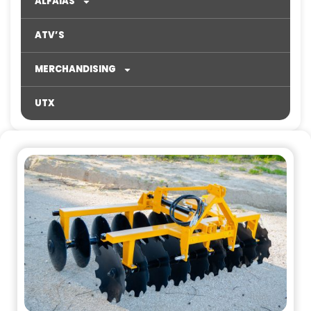
ALFAIAS
ATV’S
MERCHANDISING
UTX