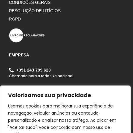
CONDIÇÕES GERAIS
RESOLUÇÃO DE LITÍGIOS
RGPD
EMPRESA
+351 243 799 623
Chamada para a rede fixa nacional
geral@alfagrilapa.pt
Valorizamos sua privacidade
Rua Pousio do João Maria, Zona Industrial da Lapa
Lote 1B Lapa 2070 - 352 Lapa - Cartaxo - Portugal
Usamos cookies para melhorar sua experiência de
navegação, veicular anúncios ou conteúdo
personalizado e analisar nosso tráfego. Ao clicar em
"Aceitar tudo", você concorda com nosso uso de