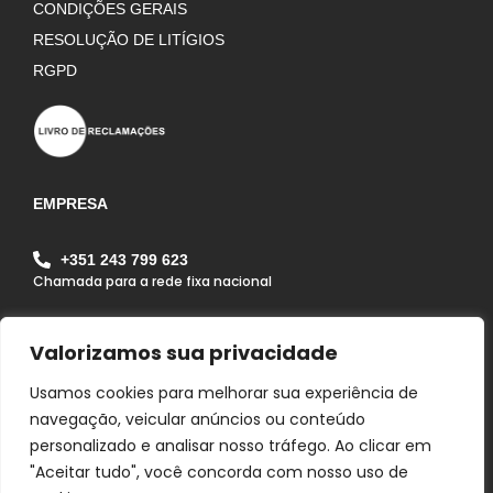
CONDIÇÕES GERAIS
RESOLUÇÃO DE LITÍGIOS
RGPD
EMPRESA
+351 243 799 623
Chamada para a rede fixa nacional
geral@alfagrilapa.pt
Valorizamos sua privacidade
Rua Pousio do João Maria, Zona Industrial da Lapa
Lote 1B Lapa 2070 - 352 Lapa - Cartaxo - Portugal
Usamos cookies para melhorar sua experiência de
navegação, veicular anúncios ou conteúdo
personalizado e analisar nosso tráfego. Ao clicar em
"Aceitar tudo", você concorda com nosso uso de